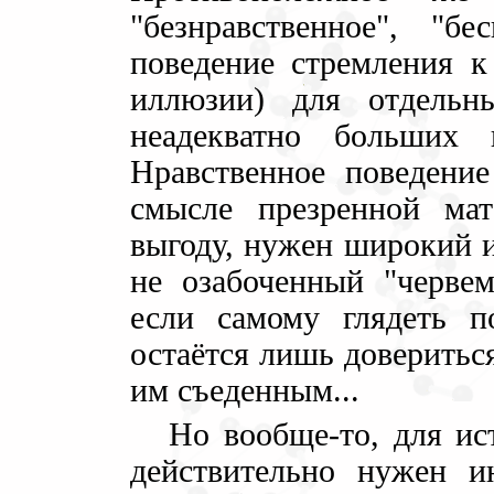
"безнравственное", "б
поведение стремления к
иллюзии) для отдельн
неадекватно больших 
Нравственное поведени
смысле презренной ма
выгоду, нужен широкий и
не озабоченный "черве
если самому глядеть п
остаётся лишь доверитьс
им съеденным...
Но вообще-то, для ис
действительно нужен и