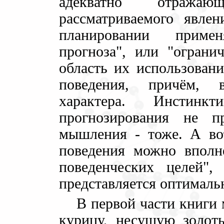
адекватно отража
рассматриваемого явле
планировании приме
прогноза", или "огранич
область их использовани
поведения, причём, 
характера. Инстинкт
прогнозирования не пр
мышления - тоже. А вот
поведения можно вполн
поведенческих целей"
представляется оптималь
В первой части книги 
курицу, несущую золот