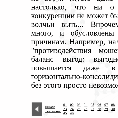
настолько, что ни о
конкуренции не может бы
волчьи выть... Впроче
много, и обусловлен
причинам. Например, на
"противодействия мош
баланс выгод: выгодн
повышается даже в
горизонтально-консолид
без этого просто невозмо
01
02
03
04
05
06
07
08
Начало
23
24
25
26
27
28
29
30
Оглавление
45
46