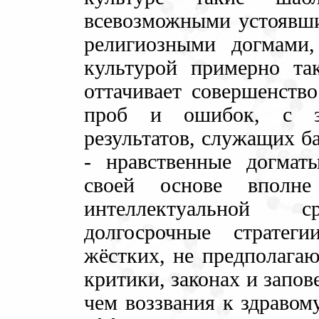
всевозможными устоявши
религиозными догмами,
культурой примерно та
оттачивает совершенство
проб и ошибок, с за
результатов, служащих б
- нравственные догмат
своей основе вполне
интеллектуальной ср
долгосрочные стратег
жёстких, не предполагаю
критики, законах и запов
чем воззвания к здравом