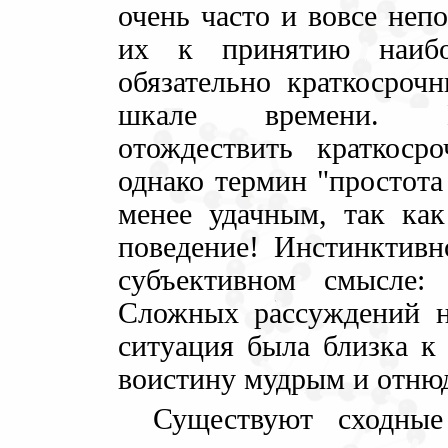
очень часто и вовсе неп
их к принятию наибо
обязательно краткосроч
шкале времени. Вы
отождествить краткоср
однако термин "простота
менее удачным, так ка
поведение! Инстинктивн
субъективном смысле:
Сложных рассуждений не
ситуация была близка к 
воистину мудрым и отню
Существуют сходны